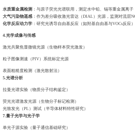
水质重金属检测
：与原子荧光光谱联用，测定水中铅、镉等重金属离子（检测
大气污染物遥感
：作为差分吸收激光雷达（DIAL）光源，监测对流层N
化学反应动力学
：研究光诱导自由基反应（如羟基自由基与VOCs反应）
4.光学成像与传感
激光共聚焦显微镜光源（生物样本荧光激发）
粒子图像测速（PIV）系统标定光源
表面粗糙度检测（激光散射法）
5.光谱分析
拉曼光谱实验（物质分子结构鉴定）
荧光光谱激发光源（生物分子标记检测）
光致发光（PL）测试（半导体材料特性研究）
7.量子光学与光子学
单光子源实验（量子通信基础研究）