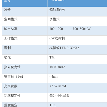
型号
LASER635
波长
635±5纳米
空间模式
多模式
输出功率
100、200、…、600 .800mW
工作模式
CW或调制
调制
模拟或TTL 0~30Khz
极化
TM
指向稳定性
<0.05 mrad
梁直径（1/e2）
<4mm
光束发散
<2.5x1mrad
功率稳定性
每2小时<±3%
温度稳定
TEC