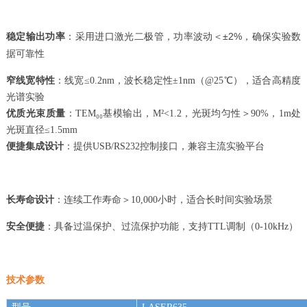
采用进口激光二极管，功率波动＜±2%，确保实验数
稳定输出功率
：
据可靠性
窄线宽特性
：线宽≤0.2nm，波长稳定性±1nm（@25℃），适合高精度
光谱实验
优质光束质量
：TEM
₀₀
基模输出，M²<1.2，光斑均匀性＞90%，1m处
光斑直径≤1.5mm
便捷集成设计
：提供USB/RS232控制接口，兼容主流实验平台
长寿命设计
：连续工作寿命＞10,000小时，适合长时间实验场景
安全便捷
：具备过温保护、过流保护功能，支持TTL调制（0-10kHz）
技术参数