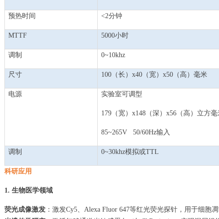
预热时间
<2分钟
MTTF
5000小时
调制
0~10khz
尺寸
100（长）x40（宽）x50（高）毫米
电源
实验室可调型
179（宽）x148（深）x56（高）立方毫
85~265V 50/60Hz输入
调制
0~30khz模拟或TTL
科研应用
1.
生物医学领域
荧光成像激发
：激发Cy5、Alexa Fluor 647等红光荧光探针，用于